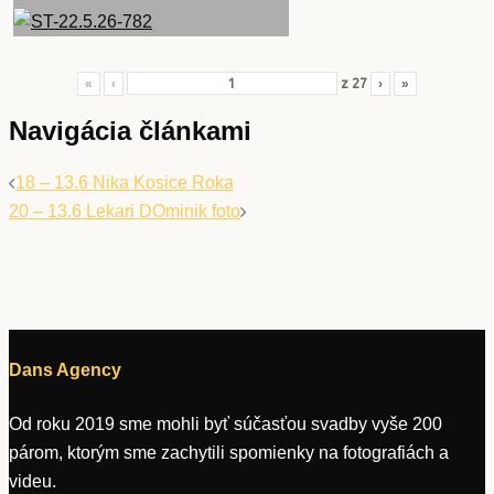
«
‹
z
27
›
»
Navigácia článkami
18 – 13.6 Nika Kosice Roka
20 – 13.6 Lekari DOminik foto
Dans Agency
Od roku 2019 sme mohli byť súčasťou svadby vyše 200
párom, ktorým sme zachytili spomienky na fotografiách a
videu.